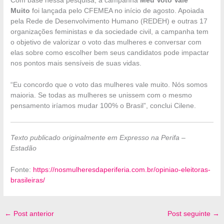
Com base nessa pesquisa, a campanha
Meu Voto Vale
Muito
foi lançada pelo CFEMEA no início de agosto. Apoiada
pela Rede de Desenvolvimento Humano (REDEH) e outras 17
organizações feministas e da sociedade civil, a campanha tem
o objetivo de valorizar o voto das mulheres e conversar com
elas sobre como escolher bem seus candidatos pode impactar
nos pontos mais sensíveis de suas vidas.
“Eu concordo que o voto das mulheres vale muito. Nós somos
maioria. Se todas as mulheres se unissem com o mesmo
pensamento iríamos mudar 100% o Brasil”, conclui Cilene.
Texto publicado originalmente em Expresso na Perifa –
Estadão
Fonte:
https://nosmulheresdaperiferia.com.br/opiniao-eleitoras-
brasileiras/
←
Post anterior
Post seguinte
→