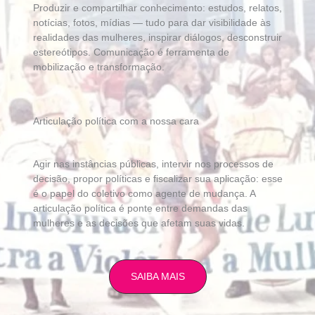
Produzir e compartilhar conhecimento: estudos, relatos,
notícias, fotos, mídias — tudo para dar visibilidade às
realidades das mulheres, inspirar diálogos, desconstruir
estereótipos. Comunicação é ferramenta de
mobilização e transformação.
Articulação política com a nossa cara
Agir nas instâncias públicas, intervir nos processos de
decisão, propor políticas e fiscalizar sua aplicação: esse
é o papel do coletivo como agente de mudança. A
articulação política é ponte entre demandas das
mulheres e as decisões que afetam suas vidas.
SAIBA MAIS