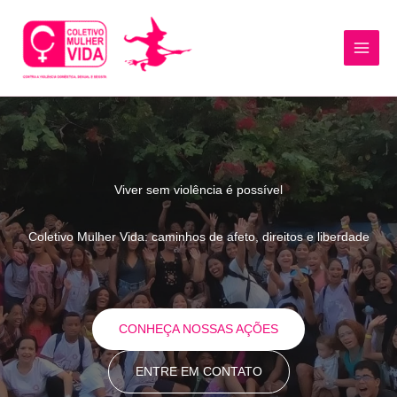
Ir
para
o
MAI
conteúdo
MEN
Viver sem violência é possível
Coletivo Mulher Vida: caminhos de afeto, direitos e liberdade
CONHEÇA NOSSAS AÇÕES
ENTRE EM CONTATO