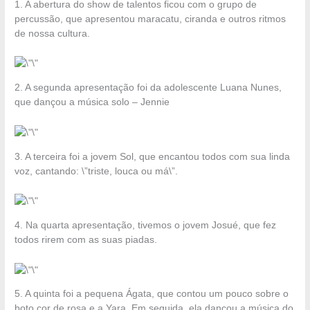
1. A abertura do show de talentos ficou com o grupo de
percussão, que apresentou maracatu, ciranda e outros ritmos
de nossa cultura.
2. A segunda apresentação foi da adolescente Luana Nunes,
que dançou a música solo – Jennie
3. A terceira foi a jovem Sol, que encantou todos com sua linda
voz, cantando: \”triste, louca ou má\”.
4. Na quarta apresentação, tivemos o jovem Josué, que fez
todos rirem com as suas piadas.
5. A quinta foi a pequena Ágata, que contou um pouco sobre o
boto cor de rosa e a Yara. Em seguida, ela dançou a música do