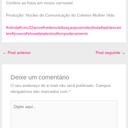
Confere as fotos em nosso carrossel.
Produção: Núcleo de Comunicação do Coletivo Mulher Vida
#olinda
#cmv32anos
#redemobilizaçaojovemdeolinda
#adolescen
tes
#jovens
#showdetalentos
#empoderamento
←
Post anterior
Post seguinte
→
Deixe um comentário
O seu endereço de e-mail não será publicado.
Campos
obrigatórios são marcados com
*
Digite
aqui...