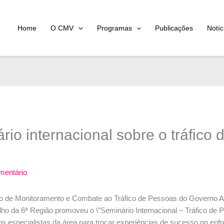
Home
O CMV
Programas
Publicações
Notíc
io internacional sobre o tráfico 
mentário
rio de Monitoramento e Combate ao Tráfico de Pessoas do Governo
lho da 6ª Região promoveu o \”Seminário Internacional – Tráfico de 
sos especialistas da área para trocar experiências de sucesso no enf