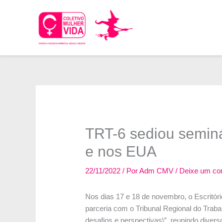
Ir
para
o
conteúdo
TRT-6 sediou seminár
e nos EUA
22/11/2022
/ Por
Adm CMV
/
Deixe um co
Nos dias 17 e 18 de novembro, o Escritó
parceria com o Tribunal Regional do Traba
desafios e perspectivas\”, reunindo diver