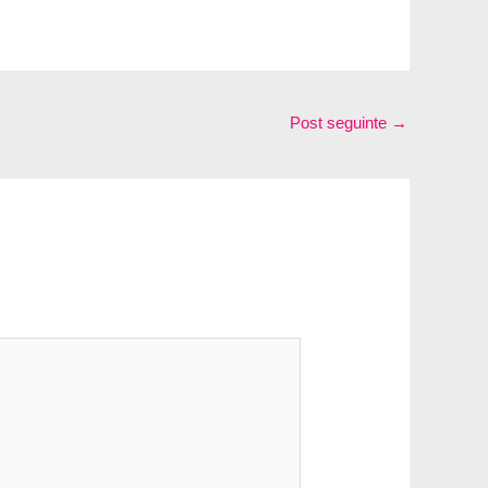
Post seguinte
→