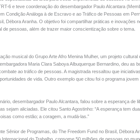
TRT-6 e teve coordenação do desembargador Paulo Alcantara (Membr
em Condição Análoga à de Escravo e ao Tráfico de Pessoas em Per
, Débora Aranha. O objetivo foi compartilhar práticas e inovações
ional de pessoas, além de trazer maior conscientização sobre o tema.
ação musical do Grupo Arte Afro Menina Mulher, um projeto cultura
embargadora Maria Clara Saboya Albuquerque Bernardino, deu as boa
 combate ao tráfico de pessoas. A magistrada ressaltou que iniciati
oportunidades de vida. Outro exemplo que citou foi o programa jovem 
nário, desembargador Paulo Alcantara, falou sobre a esperança de l
as sejam aliciadas. Ele citou Santo Agostinho: “A esperança tem duas
 coisas como estão; a coragem, a mudá-las.”
e Sênior de Programas, do The Freedom Fund no Brasil, Débora Ar
Internacional do Trabalho, consome 50 milhões de pessoas no mund