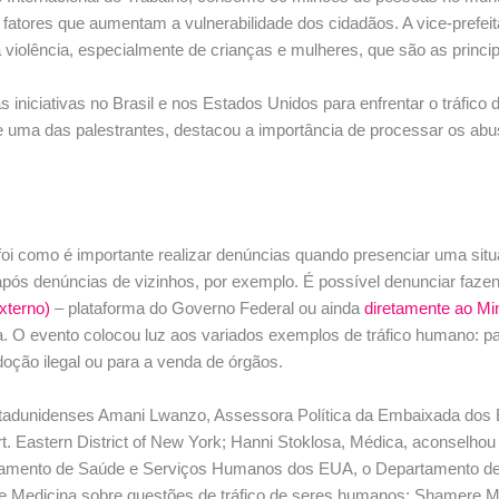
atores que aumentam a vulnerabilidade dos cidadãos. A vice-prefeita
violência, especialmente de crianças e mulheres, que são as princip
 iniciativas no Brasil e nos Estados Unidos para enfrentar o tráfi
e uma das palestrantes, destacou a importância de processar os abus
oi como é importante realizar denúncias quando presenciar uma sit
após denúncias de vizinhos, por exemplo. É possível denunciar faze
externo)
– plataforma do Governo Federal ou ainda
diretamente ao Min
a. O evento colocou luz aos variados exemplos de tráfico humano: pa
adoção ilegal ou para a venda de órgãos.
stadunidenses Amani Lwanzo, Assessora Política da Embaixada dos E
urt. Eastern District of New York; Hanni Stoklosa, Médica, aconselh
artamento de Saúde e Serviços Humanos dos EUA, o Departamento d
Medicina sobre questões de tráfico de seres humanos; Shamere Mcke