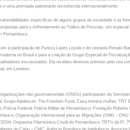
s e uma premiada palestrante reconhecida internacionalmente.
ulnerabilidades específicas de alguns grupos da sociedade e as for
propostas para o enfrentamento ao Tráfico de Pessoas, em especial
em Pernambuco.
om a participação de Pureza Lopes Loyola e do cineasta Renato Barbi
oderna no Brasil e para a criação do Grupo Especial de Fiscalizaçã
rabalhadores escravizados. Ela recebeu diversos prêmios pelo seu co
nal, em Londres.
e organizações não governamentais (ONGs) participaram do Seminário
deral; Grupo Adolescer; The Freedom Fund; Casa menina mulher; TRT 6
e; Polícia Federal; Polícia Militar de Pernambuco; Fundação Robert
ambuco; Organização Internacional para as Migrações (OIM) – ONU
DH; Orquestra Filarmónica Cristã de Pernambuco; TRT’s da 5ª, 7ª 
heres do Cabo – CMC; Agência Brasileira de Inteligência; Associaç