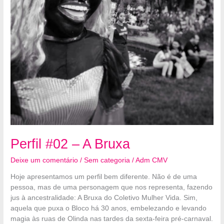
Perfil #02 – A Bruxa
Deixe um comentário
/
Sem categoria
/
Adm CMV
Hoje apresentamos um perfil bem diferente. Não é de uma
pessoa, mas de uma personagem que nos representa, fazendo
jus à ancestralidade: A Bruxa do Coletivo Mulher Vida. Sim,
aquela que puxa o Bloco há 30 anos, embelezando e levando
magia às ruas de Olinda nas tardes da sexta-feira pré-carnaval.