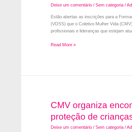
Deixe um comentário
/
Sem categoria
/
A
Estão abertas as inscrições para a Formaç
(VDSS) que o Coletivo Mulher Vida (CMV) r
profissionais e lideranças que estejam at
CMV
Read More »
REALIZA
FORMAÇÃO
PARA
O
ENFRENTAMENTO
À
VIOLÊNCIA
DOMÉSTICA
CMV organiza encont
proteção de criança
Deixe um comentário
/
Sem categoria
/
A