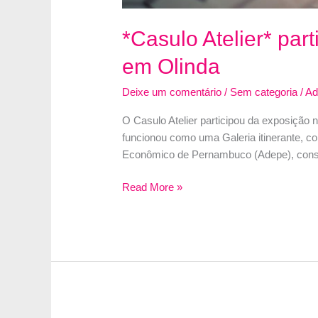
*Casulo Atelier* pa
em Olinda
Deixe um comentário
/
Sem categoria
/
A
O Casulo Atelier participou da exposição
funcionou como uma Galeria itinerante, c
Econômico de Pernambuco (Adepe), cons
*Casulo
Read More »
Atelier*
participou
da
exposição
na
Unidade
Móvel