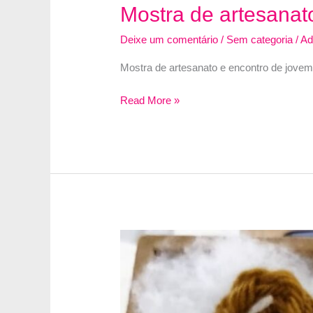
de
Mostra de artesana
Artesanato
em
Deixe um comentário
/
Sem categoria
/
A
Olinda
Mostra de artesanato e encontro de jo
Mostra
Read More »
de
artesanato
e
encontro
de
jovem
movimentam
o
sábado
no
CMV