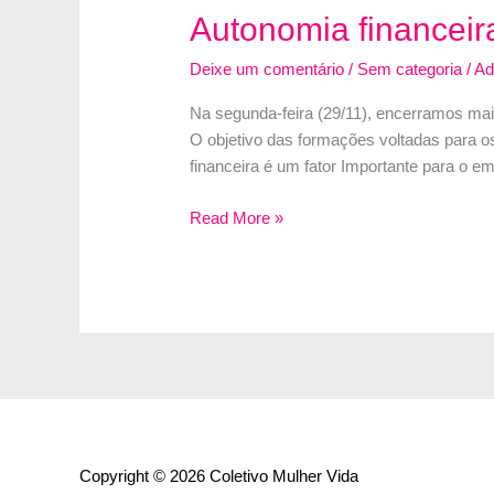
Autonomia financeir
Deixe um comentário
/
Sem categoria
/
A
Na segunda-feira (29/11), encerramos mai
O objetivo das formações voltadas para o
financeira é um fator Importante para o
Autonomia
Read More »
financeira:
mas
um
ciclo
concluído
em
Artesanato
Natalino
Copyright © 2026 Coletivo Mulher Vida